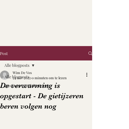
Post
Alle blogposts
Wim De Vos
Alle blogposts
24 nov 2022
0 minuten om te lezen
De verwarming is
Ruwbouw & Elektriciteit
opgestart - De gietijzeren
beren volgen nog